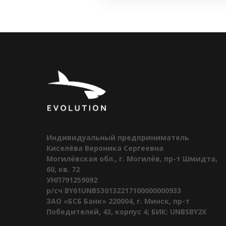
Индивидуальный предприниматель
Киселёва Вероника Сергеевна
Могилёвская обл., г. Могилёв, пр-т Шмидта,
60, кв. 72
УНП791259092
р/сч BY61UNBS30132217100000000933
ЗАО «БСБ Банк» 220004, г. Минск, пр-т
Победителей, 43, корпус 4; БИК: UNBSBY2X